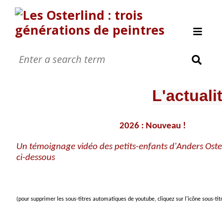
Allan Österlind
Anders Osterlind
L'actuali
Nanic 0sterlind
Annette Osterlind
2026 : Nouveau !
Yves Osterlind
Revue de presse
Un témoignage vidéo des petits-enfants d'Anders Oster
ci-dessous
Nous contacter
A propos
[Page manquante]
(pour supprimer les sous-titres automatiques de youtube, cliquez sur l'icône sous-titr