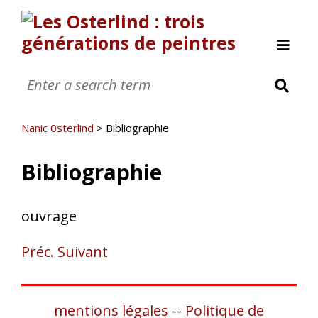
Allan Österlind
Anders Osterlind
Nanic 0sterlind
>
Bibliographie
Nanic 0sterlind
Bibliographie
Annette Osterlind
Yves Osterlind
Revue de presse
ouvrage
Nous contacter
Préc.
Suivant
A propos
[Page manquante]
mentions légales
--
Politique de