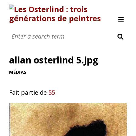
Allan Österlind
Anders Osterlind
allan osterlind 5.jpg
Nanic 0sterlind
Annette Osterlind
MÉDIAS
Yves Osterlind
Revue de presse
Fait partie de
55
Nous contacter
A propos
[Page manquante]