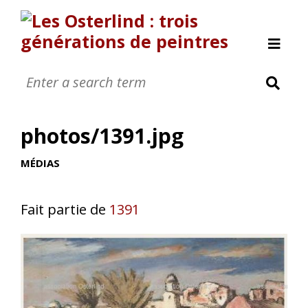
Allan Österlind
Anders Osterlind
photos/1391.jpg
Nanic 0sterlind
Annette Osterlind
MÉDIAS
Yves Osterlind
Revue de presse
Fait partie de
1391
Nous contacter
A propos
[Page manquante]