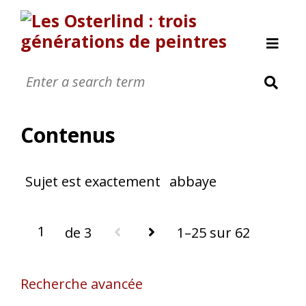
Allan Österlind
Anders Osterlind
Contenus
Nanic 0sterlind
Annette Osterlind
Sujet est exactement
abbaye
Yves Osterlind
Revue de presse
Nous contacter
de 3
1–25 sur 62
A propos
[Page manquante]
Recherche avancée