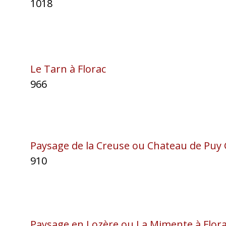
1018
Le Tarn à Florac
966
Paysage de la Creuse ou Chateau de Puy G
910
Paysage en Lozère ou La Mimente à Flor