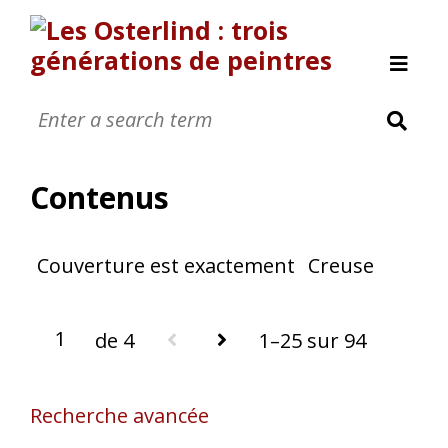
Allan Österlind
Anders Osterlind
Contenus
Nanic 0sterlind
Annette Osterlind
Couverture est exactement
Creuse
Yves Osterlind
Revue de presse
Nous contacter
de 4
1–25 sur 94
A propos
[Page manquante]
Recherche avancée