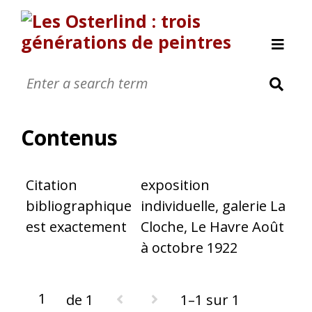
Allan Österlind
Anders Osterlind
Contenus
Nanic 0sterlind
Annette Osterlind
Citation
exposition
Yves Osterlind
bibliographique
individuelle, galerie La
Revue de presse
est exactement
Cloche, Le Havre Août
Nous contacter
à octobre 1922
A propos
[Page manquante]
de 1
1–1 sur 1