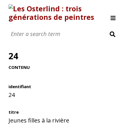
Allan Österlind
Anders Osterlind
24
Nanic 0sterlind
Annette Osterlind
CONTENU
Yves Osterlind
Revue de presse
identifiant
Nous contacter
24
A propos
[Page manquante]
titre
Jeunes filles à la rivière